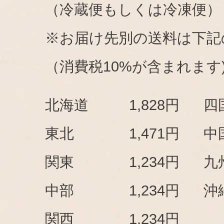
（冷蔵便もしくは冷凍便）
※お届け先別の送料は下記
（消費税10%が含まれます
北海道
1,828円
四
東北
1,471円
中
関東
1,234円
九
中部
1,234円
沖
関西
1,234円